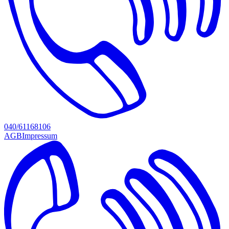
040/61168106
AGB
Impressum